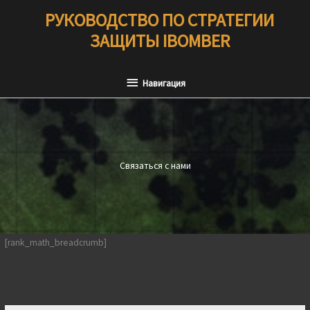
Перейти
РУКОВОДСТВО ПО СТРАТЕГИИ
к
ЗАЩИТЫ IBOMBER
содержимому
Навигация
Навигация
Связаться с нами
[rank_math_breadcrumb]