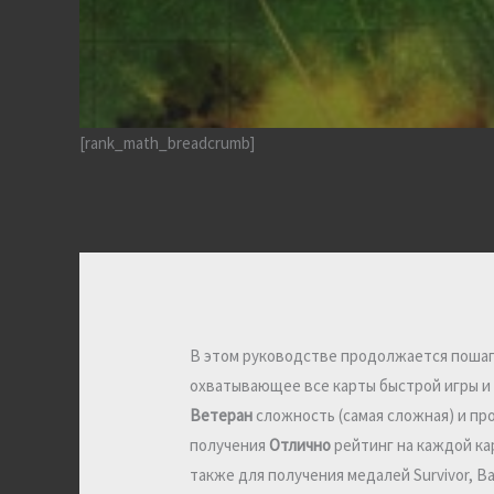
[rank_math_breadcrumb]
В этом руководстве продолжается пошаг
охватывающее все карты быстрой игры и 
Ветеран
сложность (самая сложная) и п
получения
Отлично
рейтинг на каждой ка
также для получения медалей Survivor, B