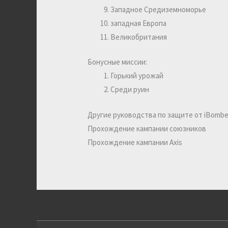
Западное Средиземноморье
западная Европа
Великобритания
Бонусные миссии:
Горький урожай
Среди руин
Другие руководства по защите от iBombe
Прохождение кампании союзников
Прохождение кампании Axis