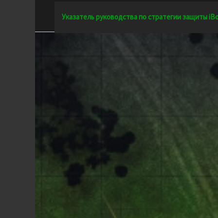
Перейти
Указатель руководства по стратегии защиты iB
к
содержимому