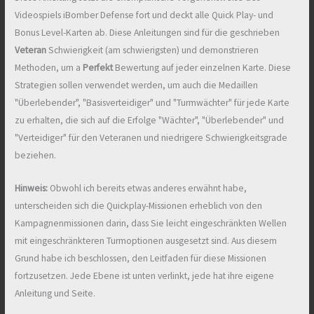
Videospiels iBomber Defense fort und deckt alle Quick Play- und
Bonus Level-Karten ab. Diese Anleitungen sind für die geschrieben
Veteran
Schwierigkeit (am schwierigsten) und demonstrieren
Methoden, um a
Perfekt
Bewertung auf jeder einzelnen Karte. Diese
Strategien sollen verwendet werden, um auch die Medaillen
"Überlebender", "Basisverteidiger" und "Turmwächter" für jede Karte
zu erhalten, die sich auf die Erfolge "Wächter", "Überlebender" und
"Verteidiger" für den Veteranen und niedrigere Schwierigkeitsgrade
beziehen.
Hinweis:
Obwohl ich bereits etwas anderes erwähnt habe,
unterscheiden sich die Quickplay-Missionen erheblich von den
Kampagnenmissionen darin, dass Sie leicht eingeschränkten Wellen
mit eingeschränkteren Turmoptionen ausgesetzt sind. Aus diesem
Grund habe ich beschlossen, den Leitfaden für diese Missionen
fortzusetzen. Jede Ebene ist unten verlinkt, jede hat ihre eigene
Anleitung und Seite.