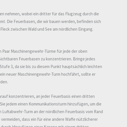
en nehmen, wobei ein dritter für das Flugzeug durch die
mmt. Die Feuerbasen, die wir bauen werden, befinden sich
 Fleck zwischen Wald und See am nördlichen Eingang.
 ein Paar Maschinengewehr-Türme für jede der oben
sichtbaren Feuerbasen zu konzentrieren. Bringe jedes
fe 3, da sie bis zu diesem Punkt hauptsächlich leichten
 ein neuer Maschinengewehr-Turm hochfährt, sollte er
rden.
arauf konzentrieren, an jeder Feuerbasis einen dritten
ie jedem einen Kommunikationsturm hinzufügen, um die
in Luftabwehr-Turm an der nördlichen Feuerbasis vom Rand
vermeiden, dass ein für eine andere Waffe nützlicherer
 durch Hinzufügen einer Kanone mit einem dritten