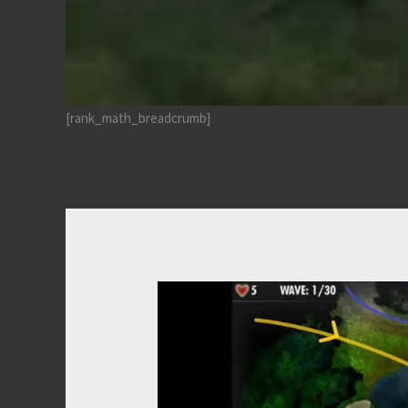
[rank_math_breadcrumb]