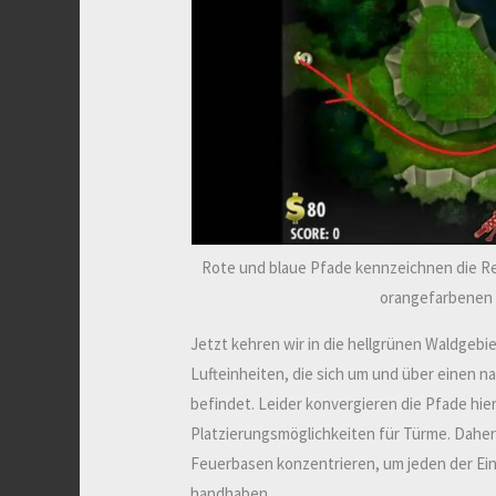
Rote und blaue Pfade kennzeichnen die R
orangefarbenen 
Jetzt kehren wir in die hellgrünen Waldgeb
Lufteinheiten, die sich um und über einen 
befindet. Leider konvergieren die Pfade hie
Platzierungsmöglichkeiten für Türme. Daher 
Feuerbasen konzentrieren, um jeden der Ei
handhaben.