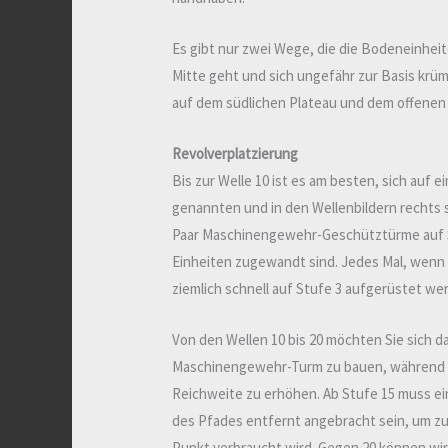
Es gibt nur zwei Wege, die die Bodeneinheit
Mitte geht und sich ungefähr zur Basis krü
auf dem südlichen Plateau und dem offenen
Revolverplatzierung
Bis zur Welle 10 ist es am besten, sich auf
genannten und in den Wellenbildern rechts 
Paar Maschinengewehr-Geschütztürme auf Stu
Einheiten zugewandt sind. Jedes Mal, wenn
ziemlich schnell auf Stufe 3 aufgerüstet we
Von den Wellen 10 bis 20 möchten Sie sich d
Maschinengewehr-Turm zu bauen, während S
Reichweite zu erhöhen. Ab Stufe 15 muss e
des Pfades entfernt angebracht sein, um zu 
Punkt verbraucht wird. Gegen 20 können wir