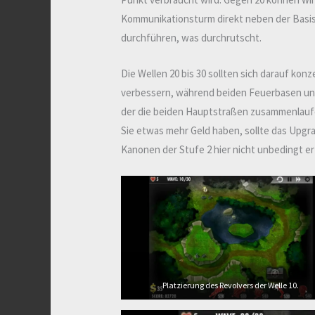
Kommunikationsturm direkt neben der Basis
durchführen, was durchrutscht.
Die Wellen 20 bis 30 sollten sich darauf ko
verbessern, während beiden Feuerbasen und
der die beiden Hauptstraßen zusammenlaufe
Sie etwas mehr Geld haben, sollte das Upgr
Kanonen der Stufe 2 hier nicht unbedingt erf
Platzierung des Revolvers der Welle 10.