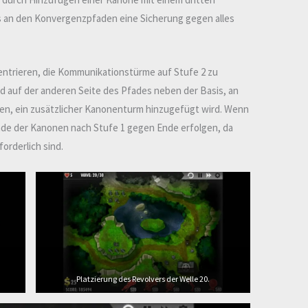
 an den Konvergenzpfaden eine Sicherung gegen alles
nzentrieren, die Kommunikationstürme auf Stufe 2 zu
 auf der anderen Seite des Pfades neben der Basis, an
n, ein zusätzlicher Kanonenturm hinzugefügt wird. Wenn
ade der Kanonen nach Stufe 1 gegen Ende erfolgen, da
orderlich sind.
Platzierung des Revolvers der Welle 20.