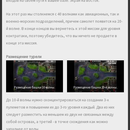
входов на своем пути к вашей базе. экран на восток.
На этот раз мы столкнемся с 40 волнами как авиационных, так и
военно-морских подразделений, причем самолет появится на 20-
й волне. В конце концов вы вернетесь к этой миссии для уровня
контратаки, поэтому убедитесь, что вы ничего не продаете в
конце эта миссия.
Размещение турели
Размещение башни 10 волны.
Размещение башни 20-й волны.
До 10-й волны нужно сконцентрироваться на создании 3-х
пулеметов и повышении их до 3-го уровня каждый. Два из них
следует разместить на меньшем из двух не связанных между
собой островах, а третий - в точке схождения как можно
западнее от воды.