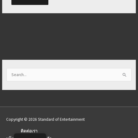
S
e
a
r
c
h
Copyright © 2026 Standard of Entertainment
f
o
ติดต่อเรา