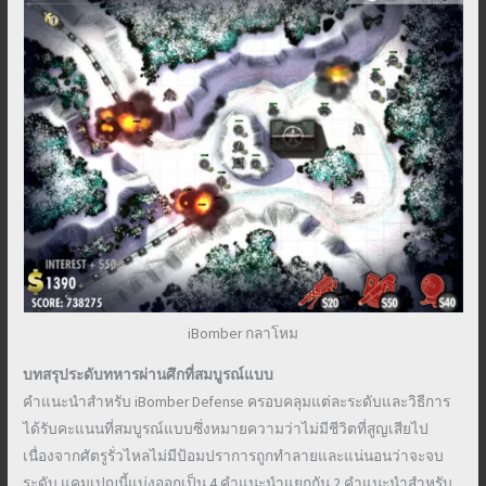
iBomber กลาโหม
บทสรุประดับทหารผ่านศึกที่สมบูรณ์แบบ
คำแนะนำสำหรับ iBomber Defense ครอบคลุมแต่ละระดับและวิธีการ
ได้รับคะแนนที่สมบูรณ์แบบซึ่งหมายความว่าไม่มีชีวิตที่สูญเสียไป
เนื่องจากศัตรูรั่วไหลไม่มีป้อมปราการถูกทำลายและแน่นอนว่าจะจบ
ระดับ แคมเปญนี้แบ่งออกเป็น 4 คำแนะนำแยกกัน 2 คำแนะนำสำหรับ