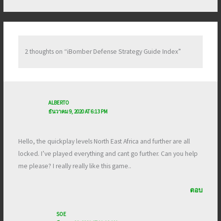
2 thoughts on “iBomber Defense Strategy Guide Index”
ALBERTO
ธันวาคม 9, 2020 AT 6:13 PM
Hello, the quickplay levels North East Africa and further are all
locked. I’ve played everything and cant go further. Can you help
me please? I really really like this game..
ตอบ
SOE