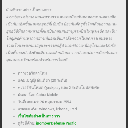
คำอธิบายอย่างเป็นทางการ:
iBomber Defense ผสมผสานการเล่นเกมป้องกันหอคอยแบบคลาสสิก
เข้ากับแอ็คชั่นและกลยุทธ์ที่เข้มข้น ป้องกันศัตรูทั่วโลกด้วยอาวุธและ
ยุทธวิธีที่หลากหลายตั้งแต่ปืนกลแสนยานุภาพปืนใหญ่ระเบิดและปืน
ใหญ่ต่อต้านอากาศยานที่ยอดเยี่ยม! เลือกจากโหมดการเล่นอย่าง
รวดเร็วและแคมเปญและการต่อสู้ทั่วแอฟริกาเหนือยุโรปและรัสเซีย
เป็นทั้งกองกำลังพันธมิตรและฝ่ายอักษะ วางตำแหน่งการป้องกันของ
คุณและเตรียมพร้อมสำหรับการโจมตี
ทาวเวอร์กลาโหม
แคมเปญผู้เล่นเดี่ยว (28 ระดับ)
+ เวอร์ชันโหมด Quickplay และ 2 ระดับโบนัสพิเศษ
พัฒนาโดย Cobra Mobile
วันที่เผยแพร่: 26 พฤษภาคม 2554
แพลตฟอร์ม: Windows, iPhone, iPad
เว็บไซต์อย่างเป็นทางการ
ดูสิ่งนี้ด้วย:
iBomber Defense Pacific