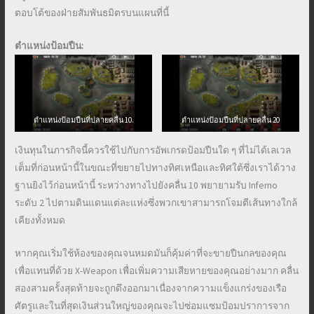
ตอบโต้ของฝ่ายสัมพันธมิตรบนแผนที่นี้
ตำแหน่งป้อมปืน:
ตำแหน่งป้อมปืนที่ปลายคลื่น 10.
ตำแหน่งป้อมปืนที่ปลายคลื่น 20
เงินทุนในภารกิจนี้ควรใช้ไปกับการอัพเกรดป้อมปืนใด ๆ ที่ไม่ได้เลเวล
เต็มที่ก่อนหน้านี้ในขณะที่ขยายไปทางทิศเหนือและทิศใต้ซึ่งเราได้วาง
ฐานยิงไว้ก่อนหน้านี้ ระหว่างทางไปยังคลื่น 10 พยายามรับ Inferno
ระดับ 2 ไปตามดินแดนแต่ละแห่งซึ่งพวกเขาสามารถโจมตีเส้นทางใกล้
เคียงทั้งหมด
หากคุณเริ่มใช้ห้องของคุณจนหมดมันก็คุ้มค่าที่จะขายปืนกลของคุณ
เพื่อแทนที่ด้วย X-Weapon เพื่อเพิ่มความเสียหายของคุณอย่างมาก คลื่น
สองสามครั้งสุดท้ายจะถูกดึงออกมาเนื่องจากความแข็งแกร่งของเรือ
ศัตรูและในที่สุดเงินส่วนใหญ่ของคุณจะไปซ่อมแซมป้อมปราการจาก