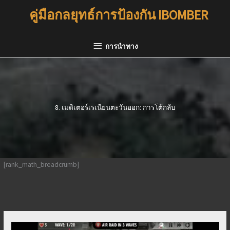
ข้าม
คู่มือกลยุทธ์การป้องกัน IBOMBER
ไป
ที่
การนำ
เนื้อหา
การนำทาง
ทาง
8. เมดิเตอร์เรเนียนตะวันออก: การโต้กลับ
[rank_math_breadcrumb]