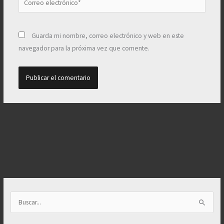
electrónico*
Guarda mi nombre, correo electrónico y web en este
navegador para la próxima vez que comente.
B
u