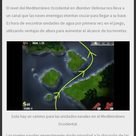
El nivel del Mediterráneo Occidental en
iBomber Defense
nos lleva a
un canal que las naves enemigas intentan cruzar para llegar a su base.
Es hora de encontrar unidades de agua por primera vez en el juego,
utilizando ventajas de altura para aumentar el alcance de tus torretas.
Solo hay un camino para las unidades navales en el Mediterráneo
Occidental.
Los niveles navales generalmente darán prioridad a la ubicación de las