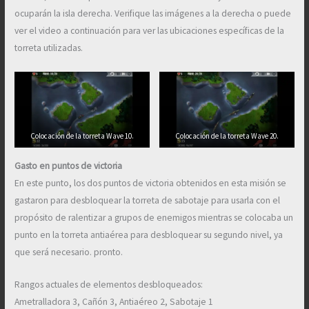
ocuparán la isla derecha. Verifique las imágenes a la derecha o puede
ver el video a continuación para ver las ubicaciones específicas de la
torreta utilizadas.
Colocación de la torreta Wave 10.
Colocación de la torreta Wave 20.
Gasto en puntos de victoria
En este punto, los dos puntos de victoria obtenidos en esta misión se
gastaron para desbloquear la torreta de sabotaje para usarla con el
propósito de ralentizar a grupos de enemigos mientras se colocaba un
punto en la torreta antiaérea para desbloquear su segundo nivel, ya
que será necesario. pronto.
Rangos actuales de elementos desbloqueados:
Ametralladora 3, Cañón 3, Antiaéreo 2, Sabotaje 1