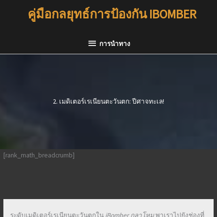
ข้าม
คู่มือกลยุทธ์การป้องกัน IBOMBER
ไป
ที่
การนำ
เนื้อหา
การนำทาง
ทาง
2. เมดิเตอร์เรเนียนตะวันตก: ปีศาจทะเล!
[rank_math_breadcrumb]
ระดับเมดิเตอร์เรเนียนตะวันตกใน
iBomber กลาโหม
พาเราไปยังช่องที่