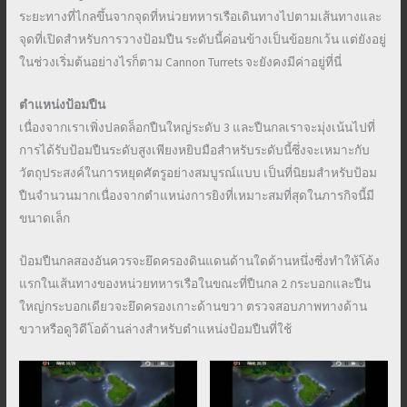
ระยะทางที่ไกลขึ้นจากจุดที่หน่วยทหารเรือเดินทางไปตามเส้นทางและ
จุดที่เปิดสำหรับการวางป้อมปืน ระดับนี้ค่อนข้างเป็นข้อยกเว้น แต่ยังอยู่
ในช่วงเริ่มต้นอย่างไรก็ตาม Cannon Turrets จะยังคงมีค่าอยู่ที่นี่
ตำแหน่งป้อมปืน
เนื่องจากเราเพิ่งปลดล็อกปืนใหญ่ระดับ 3 และปืนกลเราจะมุ่งเน้นไปที่
การได้รับป้อมปืนระดับสูงเพียงหยิบมือสำหรับระดับนี้ซึ่งจะเหมาะกับ
วัตถุประสงค์ในการหยุดศัตรูอย่างสมบูรณ์แบบ เป็นที่นิยมสำหรับป้อม
ปืนจำนวนมากเนื่องจากตำแหน่งการยิงที่เหมาะสมที่สุดในภารกิจนี้มี
ขนาดเล็ก
ป้อมปืนกลสองอันควรจะยึดครองดินแดนด้านใดด้านหนึ่งซึ่งทำให้โค้ง
แรกในเส้นทางของหน่วยทหารเรือในขณะที่ปืนกล 2 กระบอกและปืน
ใหญ่กระบอกเดียวจะยึดครองเกาะด้านขวา ตรวจสอบภาพทางด้าน
ขวาหรือดูวิดีโอด้านล่างสำหรับตำแหน่งป้อมปืนที่ใช้