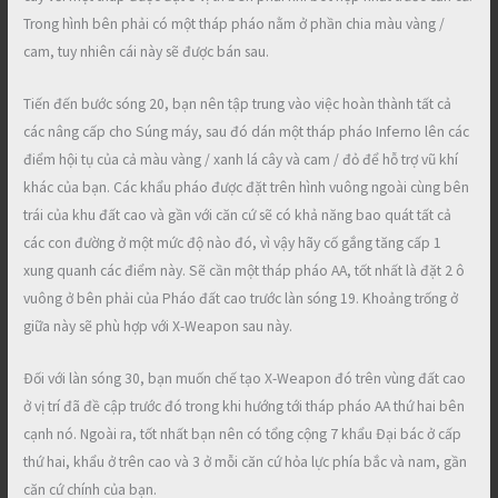
Trong hình bên phải có một tháp pháo nằm ở phần chia màu vàng /
cam, tuy nhiên cái này sẽ được bán sau.
Tiến đến bước sóng 20, bạn nên tập trung vào việc hoàn thành tất cả
các nâng cấp cho Súng máy, sau đó dán một tháp pháo Inferno lên các
điểm hội tụ của cả màu vàng / xanh lá cây và cam / đỏ để hỗ trợ vũ khí
khác của bạn. Các khẩu pháo được đặt trên hình vuông ngoài cùng bên
trái của khu đất cao và gần với căn cứ sẽ có khả năng bao quát tất cả
các con đường ở một mức độ nào đó, vì vậy hãy cố gắng tăng cấp 1
xung quanh các điểm này. Sẽ cần một tháp pháo AA, tốt nhất là đặt 2 ô
vuông ở bên phải của Pháo đất cao trước làn sóng 19. Khoảng trống ở
giữa này sẽ phù hợp với X-Weapon sau này.
Đối với làn sóng 30, bạn muốn chế tạo X-Weapon đó trên vùng đất cao
ở vị trí đã đề cập trước đó trong khi hướng tới tháp pháo AA thứ hai bên
cạnh nó. Ngoài ra, tốt nhất bạn nên có tổng cộng 7 khẩu Đại bác ở cấp
thứ hai, khẩu ở trên cao và 3 ở mỗi căn cứ hỏa lực phía bắc và nam, gần
căn cứ chính của bạn.