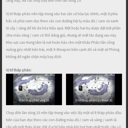
tầng này, với các máy bay đến trên làn sóng 19.
Vị trí tháp pháo nên tập trung vào hai căn cứ hỏa lực chính, một ở phía
bắc và phía nam dọc theo các con đường hội tụ màu đỏ / cam và xanh
lá cây / vàng để tối đa hóa hiệu quả. Một hoặc hai trụ được đặt bởi phần
chia màu vàng / cam có thể đáng giá, nhưng sẽ mất tác dụng sau này.
Khu vực cao trung tâm là nơi hoàn hảo cho một khẩu Pháo tấn công
vuông góc nhất bên trái, một X-Weapon bên cạnh đó và một số Phòng
không để ngăn chặn máy bay địch.
Vị trí tháp pháo:
Vị trí tháp pháo sóng 10.
Vị trí tháp pháo của Wave 20.
Chạy đến làn sóng 10 nên tập trung vào việc lấy một số ít tháp pháo đầu
tiên của bạn dọc theo các con đường màu đỏ / cam và vàng / xanh lá
cây với một tháp được đặt ở vị trí bên phải khi bot hợp nhất trước căn cứ.