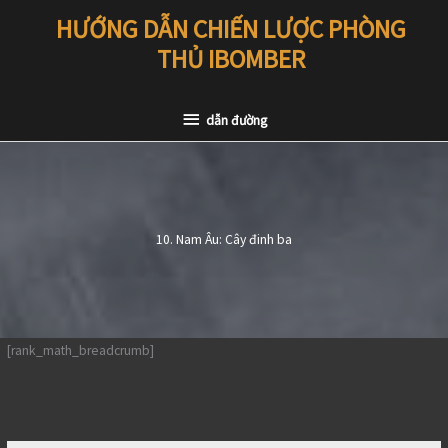
Chuyển
HƯỚNG DẪN CHIẾN LƯỢC PHÒNG
đến
THỦ IBOMBER
nội
dung
dẫn
dẫn đường
đường
10. Nam Âu: Cây đinh ba
[rank_math_breadcrumb]