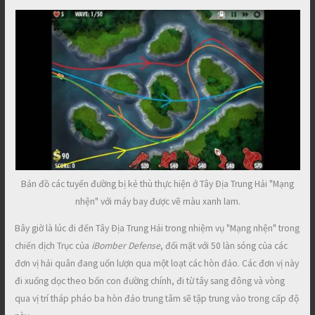
Bản đồ các tuyến đường bị kẻ thù thực hiện ở Tây Địa Trung Hải "Mạng
nhện" với máy bay được vẽ màu xanh lam.
Bây giờ là lúc đi đến Tây Địa Trung Hải trong nhiệm vụ "Mạng nhện" trong
chiến dịch Trục của
iBomber Defense
, đối mặt với 50 làn sóng của các
đơn vị hải quân đang uốn lượn qua một loạt các hòn đảo. Các đơn vị này
đi xuống dọc theo bốn con đường chính, đi từ tây sang đông và vòng
qua vị trí tháp pháo ba hòn đảo trung tâm sẽ tập trung vào trong cấp độ