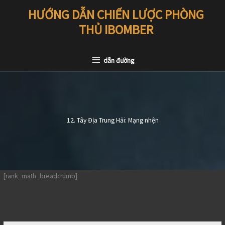
Chuyển
HƯỚNG DẪN CHIẾN LƯỢC PHÒNG
đến
THỦ IBOMBER
nội
dung
dẫn
dẫn đường
đường
12. Tây Địa Trung Hải: Mạng nhện
[rank_math_breadcrumb]