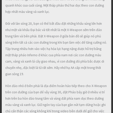
quanh khúc cua cuối cùng. Một tháp pháo thứ hai dọc theo con đường
hợp nhất màu vàng và xanh lục.
Đối với làn sóng 20, bạn có thể bắt đầu đặt những khẩu súng lớn hơn
như một vài khẩu Đại bác và tốt nhất là một X-Weapon sớm trên đảo
trung tâm và bên phải. Đặt X-Weapon ở giữa bản đồ sẽ giúp nó phủ
sóng trên tất cả các con đường trong khi bạn làm việc để tăng cường nó.
Tập trung nhiều hơn vào việc hạ hỏa lực hạng nặng được hỗ trợ bằng
một tháp pháo Inferno ở khúc cua phía nam nơi các con đường màu
cam, vàng và xanh lá cây giao nhau, vì con đường đỏ phía bắc được di
chuyển nhẹ, đặc biệt là từ rất sớm. Hãy nhớ hạ AA cấp một trong thời
gian sóng 19.
Hòn đảo nhỏ ở bên phải là địa điểm hoàn hảo tiếp theo cho X-Weapon
trên con đường của bạn để vẫy vùng 30, đặt Pháo bây giờ ở nhiều vị trí
hơn trên ba hòn đảo trung tâm và vùng đất phía nam dọc theo đường
màu vàng và xanh lục. Giữ ngón tay của bạn gần nút tạm dừng hoặc ghi
chú cẩn thận các sóng không khí trong video bên dưới để giữ cho việc