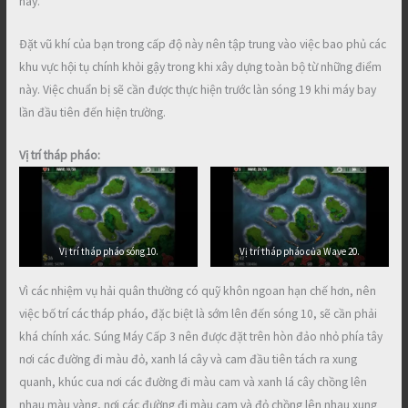
này.
Đặt vũ khí của bạn trong cấp độ này nên tập trung vào việc bao phủ các
khu vực hội tụ chính khỏi gậy trong khi xây dựng toàn bộ từ những điểm
này. Việc chuẩn bị sẽ cần được thực hiện trước làn sóng 19 khi máy bay
lần đầu tiên đến hiện trường.
Vị trí tháp pháo:
Vị trí tháp pháo sóng 10.
Vị trí tháp pháo của Wave 20.
Vì các nhiệm vụ hải quân thường có quỹ khôn ngoan hạn chế hơn, nên
việc bố trí các tháp pháo, đặc biệt là sớm lên đến sóng 10, sẽ cần phải
khá chính xác. Súng Máy Cấp 3 nên được đặt trên hòn đảo nhỏ phía tây
nơi các đường đi màu đỏ, xanh lá cây và cam đầu tiên tách ra xung
quanh, khúc cua nơi các đường đi màu cam và xanh lá cây chồng lên
nhau màu vàng, nơi các đường đi màu cam và đỏ chồng lên nhau xung