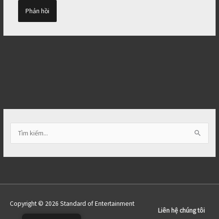
T
ì
m
k
i
ế
Copyright © 2026 Standard of Entertainment
m
Liên hệ chúng tôi