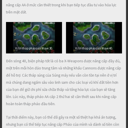
nâng cấp AA ở mức cần thiết trong khi bạn tiếp tục đầu tư vào hỏa lực
trên mặt đất.
Vị trí tháp pháo của Wave 30.
Vị trí tháp pháo của Wave 40.
Đến sóng 40, biện pháp tốt là có ba X-Weapons được nâng cấp đầy đủ,
một trên mỗi hòn đảo trung tâm và những khẩu Cannons được nâng cấp
để hỗ trợ. Các tháp súng của Súng máy nếu vẫn còn tồn tại nên ở vị trí
mà chúng đang ngấm sâu vào linh sam cho các loại vũ khí đắt tiền hơn
của bạn để giữ chi phí sửa chữa thấp và tổng hỏa lực của bạn sẽ tăng
lên. Lúc này, tháp pháo AA cấp 2 thứ hai sẽ cần thiết sau khi nâng cấp
hoàn toàn tháp pháo đầu tiên.
Tại thời điểm này, bạn có thể đã gây ra một số thiệt hại khá ấn tượng,
nhưng bạn có thể tiếp tục nâng cấp Pháo của mình và dành số tiền còn