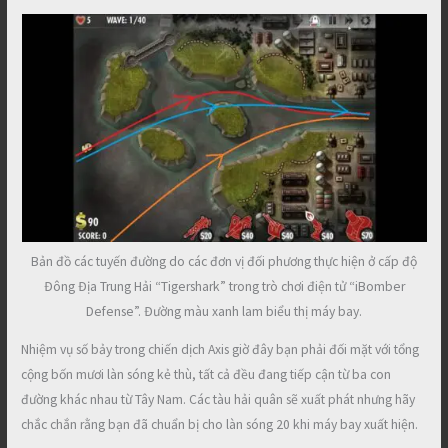
Bản đồ các tuyến đường do các đơn vị đối phương thực hiện ở cấp độ
Đông Địa Trung Hải “Tigershark” trong trò chơi điện tử “iBomber
Defense”. Đường màu xanh lam biểu thị máy bay.
Nhiệm vụ số bảy trong chiến dịch Axis giờ đây bạn phải đối mặt với tổng
cộng bốn mươi làn sóng kẻ thù, tất cả đều đang tiếp cận từ ba con
đường khác nhau từ Tây Nam. Các tàu hải quân sẽ xuất phát nhưng hãy
chắc chắn rằng bạn đã chuẩn bị cho làn sóng 20 khi máy bay xuất hiện.