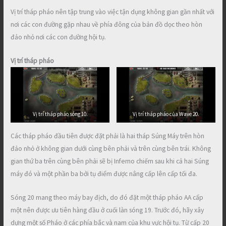
Vị trí tháp pháo nên tập trung vào việc tận dụng không gian gần nhất với
nơi các con đường gặp nhau về phía đông của bản đồ dọc theo hòn
đảo nhỏ nơi các con đường hội tụ.
Vị trí tháp pháo
Vị trí tháp pháo sóng 10.
Vị trí tháp pháo của Wave 20.
Các tháp pháo đầu tiên được đặt phải là hai tháp Súng Máy trên hòn
đảo nhỏ ở không gian dưới cùng bên phải và trên cùng bên trái. Không
gian thứ ba trên cùng bên phải sẽ bị Inferno chiếm sau khi cả hai Súng
máy đó và một phần ba bởi tụ điểm được nâng cấp lên cấp tối đa.
Sóng 20 mang theo máy bay địch, do đó đặt một tháp pháo AA cấp
một nên được ưu tiên hàng đầu ở cuối làn sóng 19. Trước đó, hãy xây
dựng một số Pháo ở các phía bắc và nam của khu vực hội tụ. Từ cấp 20