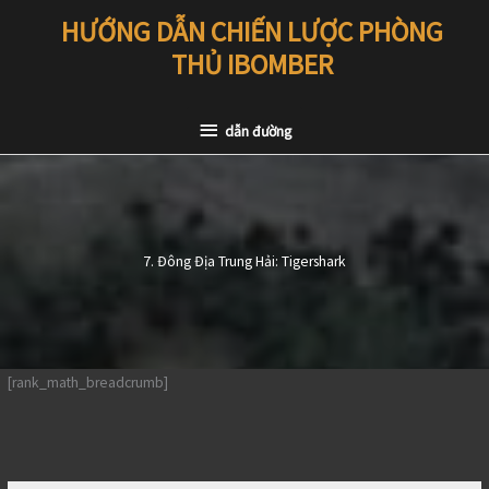
Chuyển
HƯỚNG DẪN CHIẾN LƯỢC PHÒNG
đến
THỦ IBOMBER
nội
dung
dẫn
dẫn đường
đường
7. Đông Địa Trung Hải: Tigershark
[rank_math_breadcrumb]