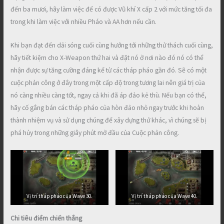
đến ba mươi, hãy làm việc để có được Vũ khí X cấp 2 với mức tăng tối đa
trong khi làm việc với nhiều Pháo và AA hơn nếu cần.
Khi bạn đạt đến dải sóng cuối cùng hướng tới những thử thách cuối cùng,
hãy tiết kiệm cho X-Weapon thứ hai và đặt nó ở nơi nào đó nó có thể
nhận được sự tăng cường đáng kể từ các tháp pháo gần đó. Sẽ có một
cuộc phản công ở đây trong một cấp độ trong tương lai nên giá trị của
nó càng nhiều càng tốt, ngay cả khi đã áp đảo kẻ thù. Nếu bạn có thể,
hãy cố gắng bán các tháp pháo của hòn đảo nhỏ ngay trước khi hoàn
thành nhiệm vụ và sử dụng chúng để xây dựng thứ khác, vì chúng sẽ bị
phá hủy trong những giây phút mở đầu của Cuộc phản công.
Vị trí tháp pháo của Wave 30.
Vị trí tháp pháo của Wave 40.
Chi tiêu điểm chiến thắng